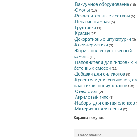
Вакуумное оборудование
·
(16)
Смолы
·
(13)
Разделительные составы
·
(5)
Пена монтажная
·
(5)
Грунтовки
·
(4)
Краски
·
(25)
Декоративные штукатурки
·
(3)
Клеи-герметики
·
(3)
Формы под искусственный
·
камень
(15)
Наполнители для гипсовых и
·
бетонных смесей
(12)
Добавки для силиконов
·
(8)
Красители для силиконов, с
·
пластиков, полиуретанов
(28)
Стекломат
·
(2)
Акриловый гипс
·
(5)
Наборы для снятия слепков
·
(
Материалы для лепки
·
(2)
Корзина покупок
Голосование