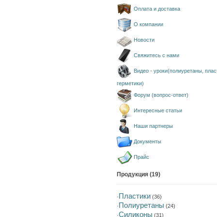
Оплата и доставка
О компании
Новости
Свяжитесь с нами
Видео - уроки(полиуретаны, плас
герметики)
Форум (вопрос-ответ)
Интересные статьи
Наши партнеры
Документы
Прайс
Продукция (19)
Пластики
·
(36)
Полиуретаны
·
(24)
Силиконы
·
(31)