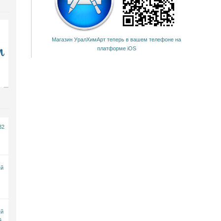
Магазин УралХимАрт теперь в вашем телефоне на
платформе iOS
32
ый
ый
й