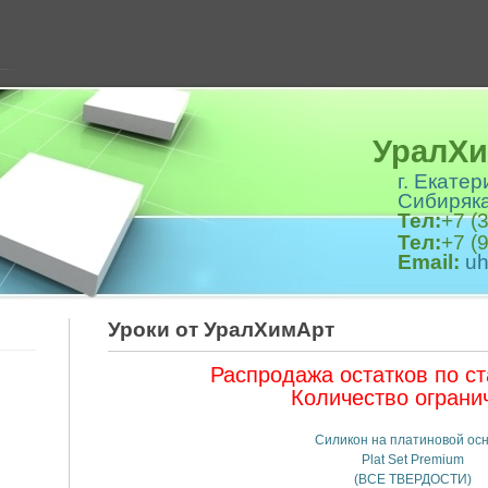
Ура
г. Екате
Сибиряка
Тел:
+7 (
Тел:
+7 (
Email:
u
Уроки от УралХимАрт
Распродажа остатков по с
Количество ограни
Силикон на платиновой ос
Plat Set Premium
(ВСЕ ТВЕРДОСТИ)