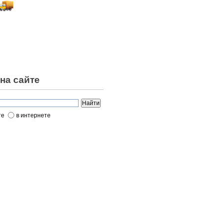
на сайте
те
в интернете