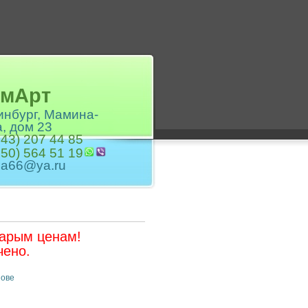
лХимАрт
ринбург, Мамина-
, дом 23
343) 207 44 85
950) 564 51 19
ha66@ya.ru
тарым ценам!
чено.
нове