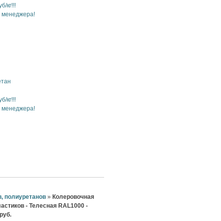
б/кг!!!
у менеджера!
етан
б/кг!!!
у менеджера!
в, полиуретанов
»
Колеровочная
ластиков - Телесная RAL1000 -
- Цена 200 руб.