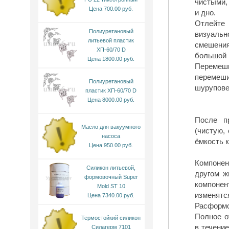
чистыми,
Цена 700.00 руб.
и дно.
Отлейте
Полиуретановый
визуаль
литьевой пластик
смешения
ХП-60/70 D
большой 
Цена 1800.00 руб.
Перемеш
перемеши
Полиуретановый
шурупове
пластик ХП-60/70 D
Цена 8000.00 руб.
После п
Масло для вакуумного
(чистую,
насоса
ёмкость 
Цена 950.00 руб.
Компонен
Силикон литьевой,
другом ж
формовочный Super
компонен
Mold ST 10
изменятс
Цена 7340.00 руб.
Расформо
Полное о
Термостойкий силикон
в течени
Силагерм 7101