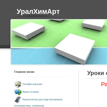
УралХимАрт
Уроки 
Главное меню
Ра
Онлайн магазин
Ваши отзывы
Калькулятор расхода материала
(полиуретана, силикона)