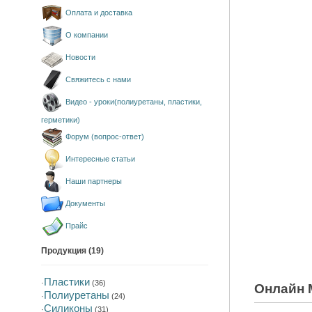
Оплата и доставка
О компании
Новости
Свяжитесь с нами
Видео - уроки(полиуретаны, пластики,
герметики)
Форум (вопрос-ответ)
Интересные статьи
Наши партнеры
Документы
Прайс
Продукция (19)
Пластики
·
(36)
Онлайн 
Полиуретаны
·
(24)
Силиконы
·
(31)