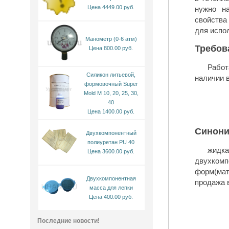
Цена 4449.00 руб.
нужно н
свойства
для испо
Манометр (0-6 атм)
Требов
Цена 800.00 руб.
Рабо
Силикон литьевой,
наличии 
формовочный Super
Mold M 10, 20, 25, 30,
40
Цена 1400.00 руб.
Синон
Двухкомпонентный
полиуретан PU 40
жидка
Цена 3600.00 руб.
двухком
форм(мат
Двухкомпонентная
продажа 
масса для лепки
Цена 400.00 руб.
Последние новости!