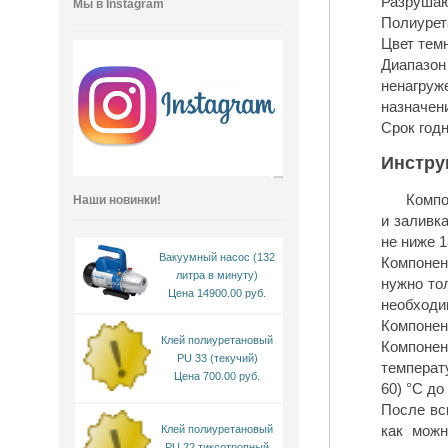
Разрушаю
Мы в Instagram
Полиурет
Цвет тем
Диапазо
ненагру
назначени
Срок годн
Инстру
Компо
Наши новинки!
и заливк
не ниже 1
Вакуумный насос (132
Компонен
литра в минуту)
нужно то
Цена 14900.00 руб.
необходи
Компонен
Клей полиуретановый
Компоне
PU 33 (текучий)
температу
Цена 700.00 руб.
60) °С д
После вс
как можн
Клей полиуретановый
PU 22 тиксотропный