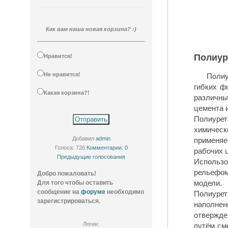
Как вам наша новая корзина? :)
Полиур
Нравится!
Не нравится!
Полиу
гибких ф
Какая корзина?!
различны
цемента 
Полиуре
химичес
Добавил
admin
применяе
Голоса: 726
Комментарии: 0
рабочих 
Предыдущие голосования
Использ
рельефом
Добро пожаловать!
модели.
Для того чтобы оставить
сообщение на
форуме
необходимо
Полиурет
зарегистрироваться.
наполнен
отвержде
Логин:
путём см