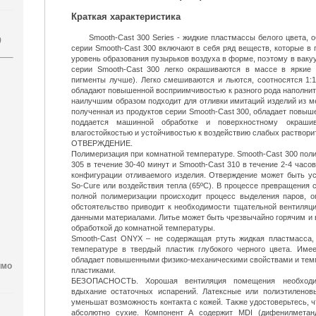
Краткая характеристика
Smooth-Cast 300 Series - жидкие пластмассы белого цвета,
)
серии Smooth-Cast 300 включают в себя ряд веществ, которые в 
уровень образования пузырьков воздуха в форме, поэтому в ваку
серии Smooth-Cast 300 легко окрашиваются в массе в яркие 
пигменты лучше). Легко смешиваются и льются, соотносятся 1:
обладают повышенной восприимчивостью к разного рода наполните
наилучшим образом подходит для отливки имитаций изделий из м
полученная из продуктов серии Smooth-Cast 300, обладает повыш
поддается машинной обработке и поверхностному окраши
влагостойкостью и устойчивостью к воздействию слабых раствори
ОТВЕРЖДЕНИЕ.
Полимеризация при комнатной температуре. Smooth-Cast 300 поли
305 в течение 30-40 минут и Smooth-Cast 310 в течение 2-4 часо
конфигурации отливаемого изделия. Отверждение может быть у
So-Cure или воздействия тепла (65ºС). В процессе превращения 
полной полимеризации происходит процесс выделения паров, о
обстоятельство приводит к необходимости тщательной вентиляц
данными материалами. Литье может быть чрезвычайно горячим и в
обработкой до комнатной температуры.
Smooth-Cast ONYX – не содержащая ртуть жидкая пластмасса, 
температуре в твердый пластик глубокого черного цвета. Им
обладает повышенными физико-механическими свойствами и тем
имо
пластиками.
БЕЗОПАСНОСТЬ. Хорошая вентиляция помещения необходим
вдыхание остаточных испарений. Латексные или полиэтилено
уменьшат возможность контакта с кожей. Также удостоверьтесь, 
абсолютно сухие. Компонент А содержит MDI (дифенилметанд