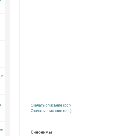
D
го
r
Скачать описание (pdf)
Скачать описание (doc)
он
Синонимы