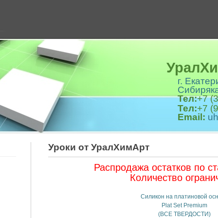
Ура
г. Екате
Сибиряка
Тел:
+7 (
Тел:
+7 (
Email:
u
Уроки от УралХимАрт
Распродажа остатков по с
Количество ограни
Силикон на платиновой ос
Plat Set Premium
(ВСЕ ТВЕРДОСТИ)