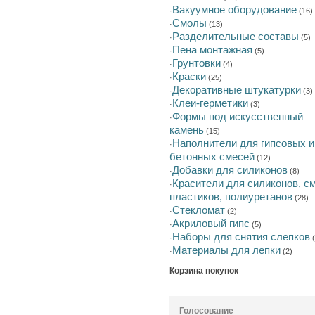
Вакуумное оборудование
·
(16)
Смолы
·
(13)
Разделительные составы
·
(5)
Пена монтажная
·
(5)
Грунтовки
·
(4)
Краски
·
(25)
Декоративные штукатурки
·
(3)
Клеи-герметики
·
(3)
Формы под искусственный
·
камень
(15)
Наполнители для гипсовых и
·
бетонных смесей
(12)
Добавки для силиконов
·
(8)
Красители для силиконов, с
·
пластиков, полиуретанов
(28)
Стекломат
·
(2)
Акриловый гипс
·
(5)
Наборы для снятия слепков
·
(
Материалы для лепки
·
(2)
Корзина покупок
Голосование