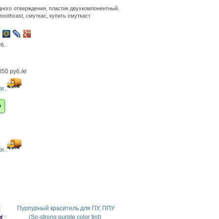
дного отверждения, пластик двухкомпонентный,
moothcast, смуткас, купить смуткаст
б.
50 руб./кг
и..
у
и..
Пурпурный краситель для ПУ, ППУ
(So-strong purple color tint)