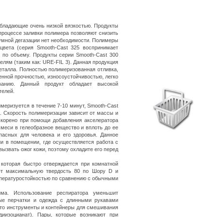
 обладающие очень низкой вязкостью. Продукты
процессе заливки полимера позволяют снизить
умной дегазации нет необходимости. Полимеры
цвета (серия Smooth-Cast 325 воспринимает
1 по объему. Продукты серии Smooth-Cast 300
лям (таким как: URE-FIL 3). Данная продукция
еталла. Полностью полимеризованная отливка,
енной прочностью, износоустойчивостью, легко
ванию. Данный продукт обладает высокой
телей.
меризуется в течение 7-10 минут, Smooth-Cast
в. Скорость полимеризации зависит от массы и
скорено при помощи добавления акселератора
смеси в гелеобразное вещество и вплоть до ее
пасных для человека и его здоровья. Данное
ии в помещении, где осуществляется работа с
ызвать ожог кожи, поэтому охладите его перед
которая быстро отверждается при комнатной
еет максимальную твердость 80 по Шору D и
пературостойкостью по сравнению с обычными
а. Использование респиратора уменьшит
вые перчатки и одежда с длинными рукавами
что инструменты и контейнеры для смешивания
иизоцианат). Пары, которые возникают при