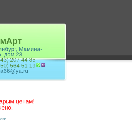
лХимАрт
ринбург, Мамина-
, дом 23
343) 207 44 85
950) 564 51 19
ha66@ya.ru
тарым ценам!
чено.
нове