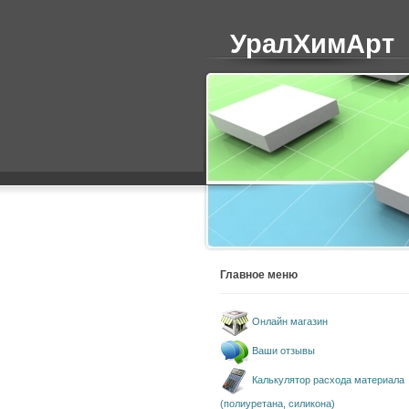
УралХимАрт
Главное меню
Онлайн магазин
Ваши отзывы
Калькулятор расхода материала
(полиуретана, силикона)