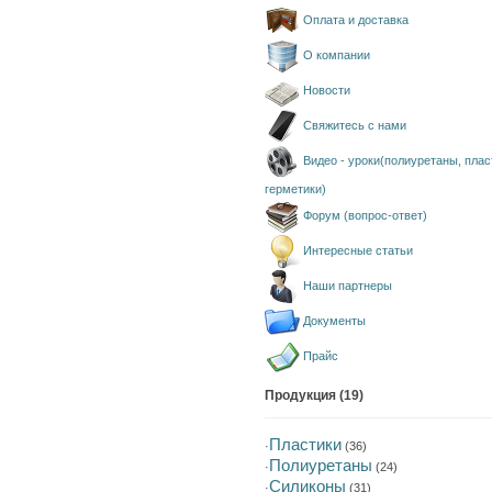
Оплата и доставка
О компании
Новости
Свяжитесь с нами
Видео - уроки(полиуретаны, плас
герметики)
Форум (вопрос-ответ)
Интересные статьи
Наши партнеры
Документы
Прайс
Продукция (19)
Пластики
·
(36)
Полиуретаны
·
(24)
Силиконы
·
(31)