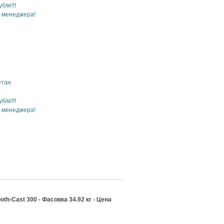
б/кг!!!
у менеджера!
етан
б/кг!!!
у менеджера!
h-Cast 300 - Фасовка 34.92 кг - Цена