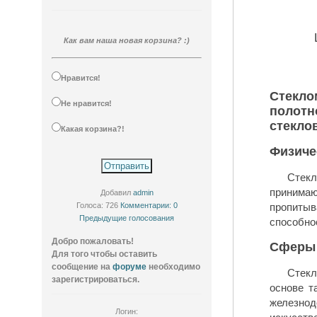
Как вам наша новая корзина? :)
Нравится!
Стекломат — представляет собой
Не нравится!
полотн
стекло
Какая корзина?!
Физиче
Стек
приним
Добавил
admin
Голоса: 726
Комментарии: 0
пропиты
Предыдущие голосования
способно
Добро пожаловать!
Сферы
Для того чтобы оставить
сообщение на
форуме
необходимо
Стекл
зарегистрироваться.
основе т
железнод
Логин: