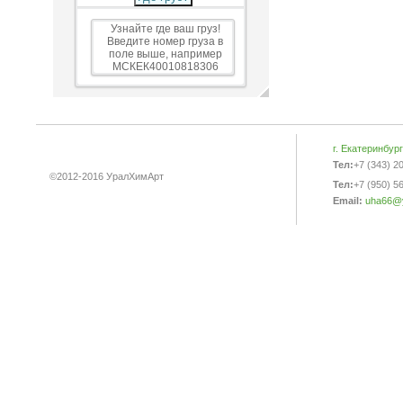
Узнайте где ваш груз!
Введите номер груза в
поле выше, например
МСКЕК40010818306
г. Екатеринбур
Тел:
+7 (343) 2
©2012-2016 УралХимАрт
Тел:
+7 (950) 5
Email:
uha66@y