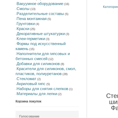
Вакуумное оборудование
·
(16)
Категори
Смолы
·
(13)
Разделительные составы
·
(5)
Пена монтажная
·
(5)
Грунтовки
·
(4)
Краски
·
(25)
Декоративные штукатурки
·
(3)
Клеи-герметики
·
(3)
Формы под искусственный
·
камень
(15)
Наполнители для гипсовых и
·
бетонных смесей
(12)
Добавки для силиконов
·
(8)
Красители для силиконов, смол,
·
пластиков, полиуретанов
(28)
Стекломат
·
(2)
Акриловый гипс
·
(5)
Наборы для снятия слепков
·
(1)
Материалы для лепки
Сте
·
(2)
шир
Корзина покупок
Голосование