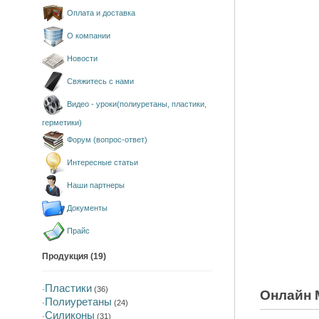
Оплата и доставка
О компании
Новости
Свяжитесь с нами
Видео - уроки(полиуретаны, пластики,
герметики)
Форум (вопрос-ответ)
Интересные статьи
Наши партнеры
Документы
Прайс
Продукция (19)
Пластики
·
(36)
Онлайн 
Полиуретаны
·
(24)
Силиконы
·
(31)