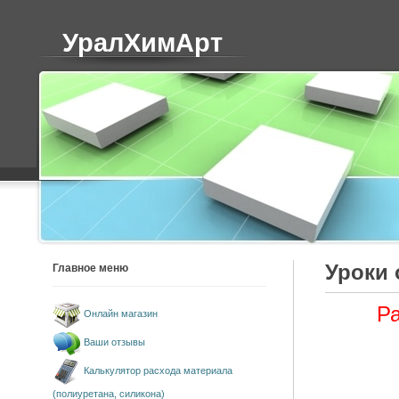
УралХимАрт
Уроки 
Главное меню
Ра
Онлайн магазин
Ваши отзывы
Калькулятор расхода материала
(полиуретана, силикона)