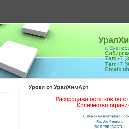
Ура
г. Екате
Сибиряка
Тел:
+7 (
Тел:
+7 (
Email:
u
Уроки от УралХимАрт
Распродажа остатков по с
Количество ограни
Силикон на платиновой ос
Plat Set Premium
(ВСЕ ТВЕРДОСТИ)