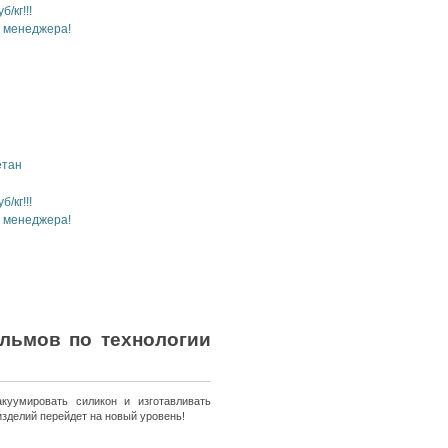
б/кг!!!
у менеджера!
етан
б/кг!!!
у менеджера!
ьмов по технологии
умировать силикон и изготавливать
зделий перейдет на новый уровень!