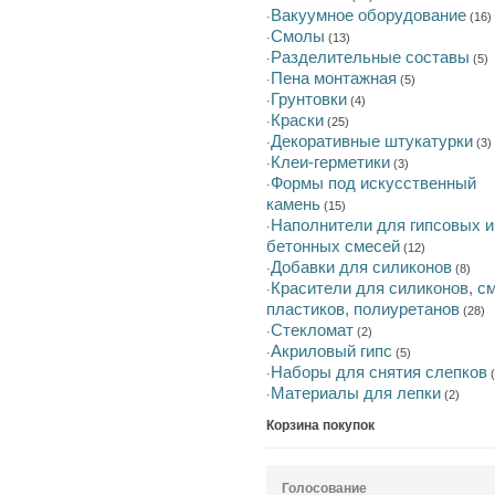
Вакуумное оборудование
·
(16)
Смолы
·
(13)
Разделительные составы
·
(5)
Пена монтажная
·
(5)
Грунтовки
·
(4)
Краски
·
(25)
Декоративные штукатурки
·
(3)
Клеи-герметики
·
(3)
Формы под искусственный
·
камень
(15)
Наполнители для гипсовых и
·
бетонных смесей
(12)
Добавки для силиконов
·
(8)
Красители для силиконов, с
·
пластиков, полиуретанов
(28)
Стекломат
·
(2)
Акриловый гипс
·
(5)
Наборы для снятия слепков
·
(
Материалы для лепки
·
(2)
Корзина покупок
Голосование