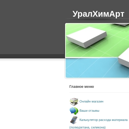
УралХимАрт
Главное меню
Онлайн магазин
Ваши отзывы
Калькулятор расхода материала
(полиуретана, силикона)