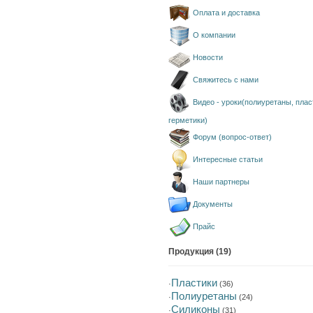
Оплата и доставка
О компании
Новости
Свяжитесь с нами
Видео - уроки(полиуретаны, плас
герметики)
Форум (вопрос-ответ)
Интересные статьи
Наши партнеры
Документы
Прайс
Продукция (19)
Пластики
·
(36)
Полиуретаны
·
(24)
Силиконы
·
(31)