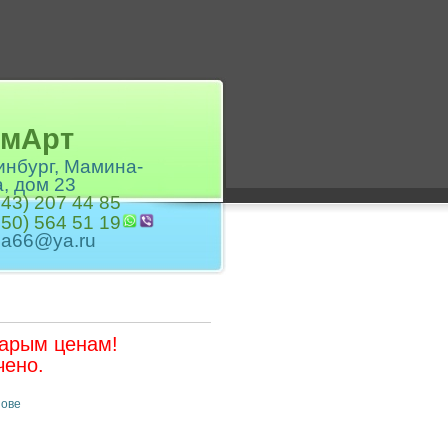
лХимАрт
ринбург, Мамина-
, дом 23
343) 207 44 85
950) 564 51 19
ha66@ya.ru
тарым ценам!
чено.
нове