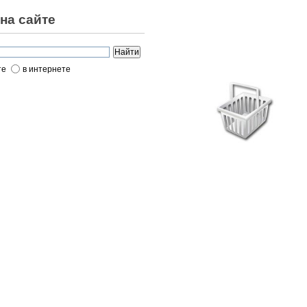
на сайте
те
в интернете