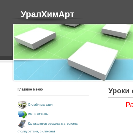
УралХимАрт
Уроки 
Главное меню
Ра
Онлайн магазин
Ваши отзывы
Калькулятор расхода материала
(полиуретана, силикона)