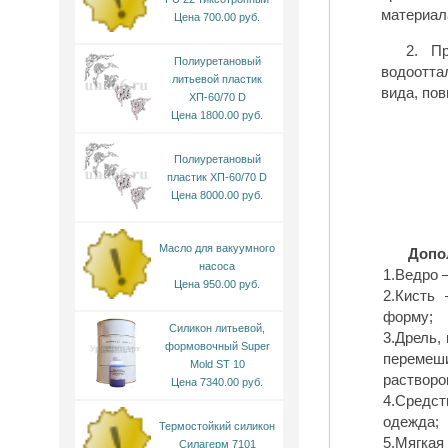
материал
Цена 700.00 руб.
2. Пр
Полиуретановый
водоотта
литьевой пластик
вида, по
ХП-60/70 D
Цена 1800.00 руб.
Полиуретановый
пластик ХП-60/70 D
Цена 8000.00 руб.
Масло для вакуумного
Допо
насоса
1.Ведро 
Цена 950.00 руб.
2.Кисть
форму;
Силикон литьевой,
3.Дрель,
формовочный Super
переме
Mold ST 10
растворо
Цена 7340.00 руб.
4.Средс
одежда;
Термостойкий силикон
5.Мягкая 
Силагерм 7101