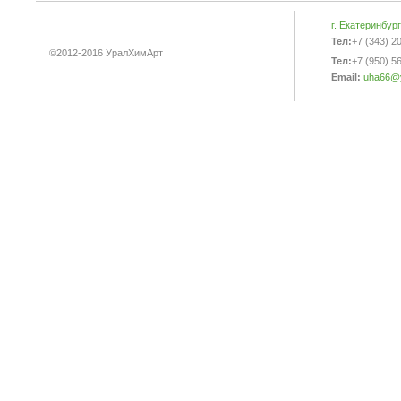
г. Екатеринбур
Тел:
+7 (343) 2
©2012-2016 УралХимАрт
Тел:
+7 (950) 5
Email:
uha66@y