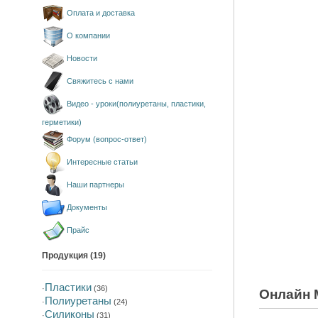
Оплата и доставка
О компании
Новости
Свяжитесь с нами
Видео - уроки(полиуретаны, пластики,
герметики)
Форум (вопрос-ответ)
Интересные статьи
Наши партнеры
Документы
Прайс
Продукция (19)
Пластики
·
(36)
Онлайн 
Полиуретаны
·
(24)
Силиконы
·
(31)