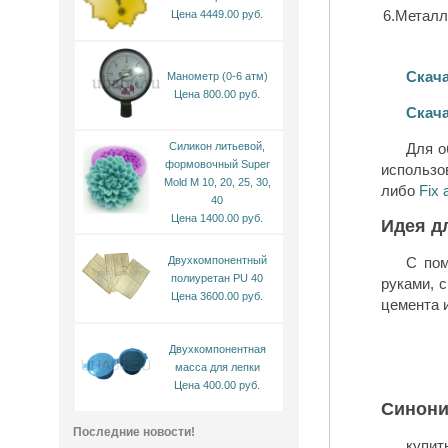
6.Металл
Цена 4449.00 руб.
Скача
Манометр (0-6 атм)
Цена 800.00 руб.
Скача
Силикон литьевой,
Для облицо
формовочный Super
использо
Mold M 10, 20, 25, 30,
либо
Fix 
40
Цена 1400.00 руб.
Идея д
Двухкомпонентный
С пом
полиуретан PU 40
руками, 
Цена 3600.00 руб.
цемента 
Двухкомпонентная
масса для лепки
Цена 400.00 руб.
Синон
Последние новости!
купит