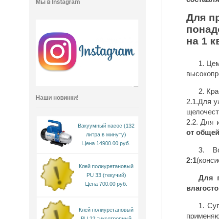
Мы в Instagram
Для пр
понад
на 1 к
1. Цемент
2. Кр
Наши новинки!
2.1.Для у
щелочест
Вакуумный насос (132
от общей
литра в минуту)
Цена 14900.00 руб.
2:1
(конси
Клей полиуретановый
PU 33 (текучий)
Для 
Цена 700.00 руб.
влагосто
1. Су
Клей полиуретановый
применя
PU 22 тиксотропный