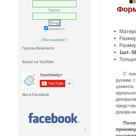
Форм
Пароль:
Запомнить
Матер
Разме
[
Восстановить?
]
Размер
Группа Вконтакте
1шт.-5
Толщи
Канал на YouTube
С пом
руками, 
цемента
идеальн
Мы в Facebook
декоративного кирпича
представляет собой настенную облицовочную плит
декора ин
Пол
произво