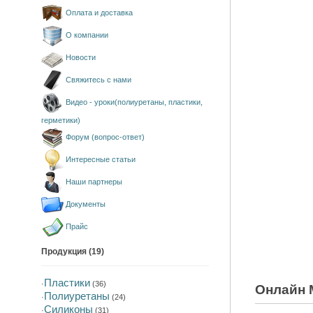
Оплата и доставка
О компании
Новости
Свяжитесь с нами
Видео - уроки(полиуретаны, пластики,
герметики)
Форум (вопрос-ответ)
Интересные статьи
Наши партнеры
Документы
Прайс
Продукция (19)
Пластики
·
(36)
Онлайн 
Полиуретаны
·
(24)
Силиконы
·
(31)