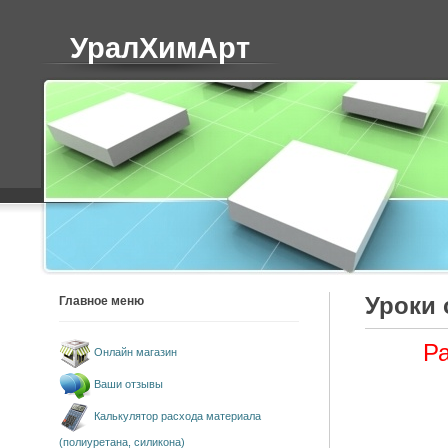
УралХимАрт
Уроки 
Главное меню
Ра
Онлайн магазин
Ваши отзывы
Калькулятор расхода материала
(полиуретана, силикона)