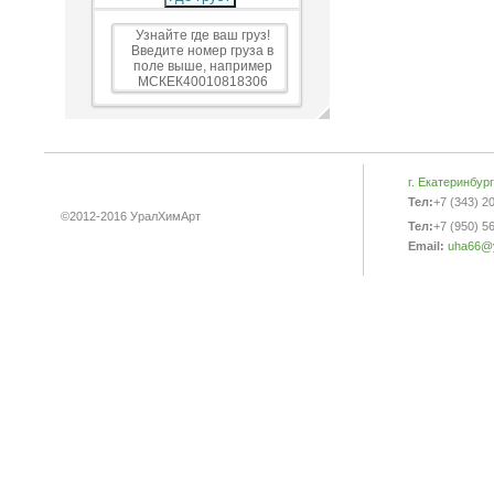
Узнайте где ваш груз!
Введите номер груза в
поле выше, например
МСКЕК40010818306
г. Екатеринбур
Тел:
+7 (343) 2
©2012-2016 УралХимАрт
Тел:
+7 (950) 5
Email:
uha66@y