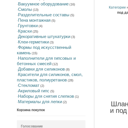
Вакуумное оборудование
·
(16)
Категории
Смолы
·
(13)
Разделительные составы
·
(5)
Пена монтажная
·
(5)
Грунтовки
·
(4)
Краски
·
(25)
Декоративные штукатурки
·
(3)
Клеи-герметики
·
(3)
Формы под искусственный
·
камень
(15)
Наполнители для гипсовых и
·
бетонных смесей
(12)
Добавки для силиконов
·
(8)
Красители для силиконов, смол,
·
пластиков, полиуретанов
(28)
Стекломат
·
(2)
Акриловый гипс
·
(5)
Наборы для снятия слепков
·
(1)
Материалы для лепки
Шлан
·
(2)
и под 
Корзина покупок
Голосование