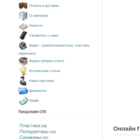
Оплата и доставка
О компании
Новости
Свяжитесь с нами
Видео - уроки(полиуретаны, пластики,
герметики)
Форум (вопрос-ответ)
Интересные статьи
Наши партнеры
Документы
Прайс
Продукция (19)
Пластики
·
(36)
Онлайн 
Полиуретаны
·
(24)
Силиконы
·
(31)