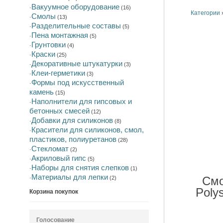
Вакуумное оборудование
·
(16)
Категории
Смолы
·
(13)
Разделительные составы
·
(5)
Пена монтажная
·
(5)
Грунтовки
·
(4)
Краски
·
(25)
Декоративные штукатурки
·
(3)
Клеи-герметики
·
(3)
Формы под искусственный
·
камень
(15)
Наполнители для гипсовых и
·
бетонных смесей
(12)
Добавки для силиконов
·
(8)
Красители для силиконов, смол,
·
пластиков, полиуретанов
(28)
Стекломат
·
(2)
Акриловый гипс
·
(5)
Наборы для снятия слепков
·
(1)
Материалы для лепки
Смо
·
(2)
Poly
Корзина покупок
Голосование