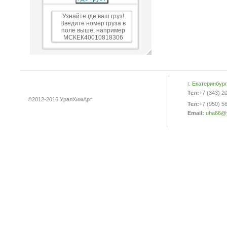
Узнайте где ваш груз!
Введите номер груза в
поле выше, например
МСКЕК40010818306
г. Екатеринбур
Тел:
+7 (343) 2
©2012-2016 УралХимАрт
Тел:
+7 (950) 5
Email:
uha66@y