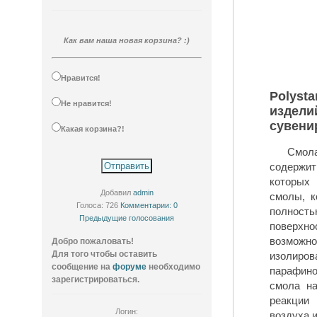
Как вам наша новая корзина? :)
Нравится!
Polysta
Не нравится!
издели
сувени
Какая корзина?!
Смола Polystar 
содержит
которых 
Добавил
admin
смолы, к
Голоса: 726
Комментарии: 0
полност
Предыдущие голосования
поверхно
возможно
Добро пожаловать!
Для того чтобы оставить
изолиро
сообщение на
форуме
необходимо
парафино
зарегистрироваться.
смола на
реакции 
Логин:
воздуха 