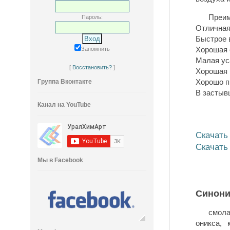
Преим
Пароль:
Отличная
Быстрое 
Хорошая 
Запомнить
Малая ус
[
Восстановить?
]
Хорошая 
Хорошо п
Группа Вконтакте
В застывш
Канал на YouTube
Скачать 
Скачать
Мы в Facebook
Синон
смола
оникса, 