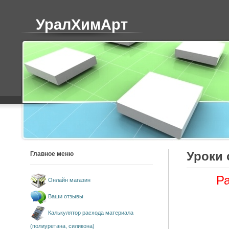
УралХимАрт
Уроки 
Главное меню
Ра
Онлайн магазин
Ваши отзывы
Калькулятор расхода материала
(полиуретана, силикона)